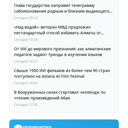
Глава государства направил телеграмму
соболезнования родным и близким выдающегося
кинорежиссера Ардака Амиркулова
Сегодня 20:14
«Над водой»: ветеран МВД предложил
нестандартный способ избавить Алматы от
пробок и смога
Сегодня 19:56
От ИИ до мирового признания: как алматинские
педагоги задают тренды в изучении языков
Сегодня 18:27
Свыше 1900 ИИ-фильмов из более чем 90 стран
поступило на Astana AI Film Festival
Сегодня 18:03
В Вооруженных силах стартовал челлендж по
чтению произведений Абая
Сегодня 17:38
подпишитесь