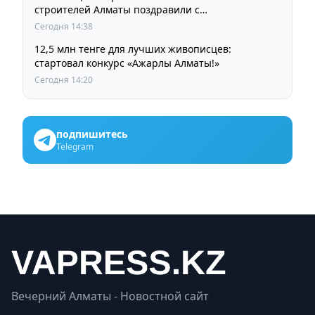
строителей Алматы поздравили с
профессиональным праздником
Сегодня 14:38
12,5 млн тенге для лучших живописцев:
стартовал конкурс «Ажарлы Алматы!»
Сегодня 14:20
подпишитесь
Telegram
Вечерний Алматы - Новостной сайт