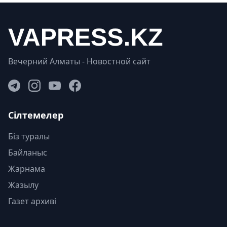
Вечерний Алматы - Новостной сайт
Сілтемелер
Біз туралы
Байланыс
Жарнама
Жазылу
Газет архиві