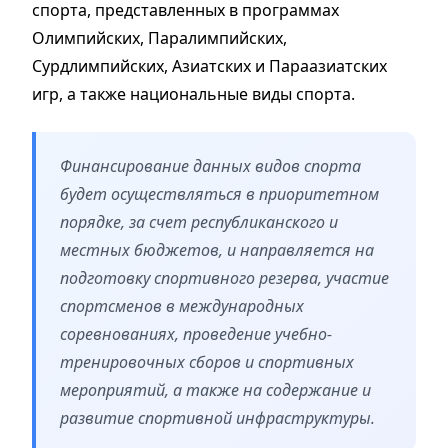
спорта, представленных в программах
Олимпийских, Паралимпийских,
Сурдлимпийских, Азиатских и Параазиатских
игр, а также национальные виды спорта.
Финансирование данных видов спорта
будет осуществляться в приоритетном
порядке, за счет республиканского и
местных бюджетов, и направляется на
подготовку спортивного резерва, участие
спортсменов в международных
соревнованиях, проведение учебно-
тренировочных сборов и спортивных
мероприятий, а также на содержание и
развитие спортивной инфраструктуры.