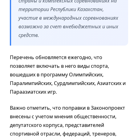
страны и комплексных соревнованиях на
территории Республики Казахстан,
участие в международных соревнованиях
возможно за счет внебюджетных и иных
средств.
Перечень обновляется ежегодно, что
позволяет включать в него виды спорта,
вошедших в программу Олимпийских,
Паралимпийских, Сурдлимпийских, Азиатских и
Параазиатских игр.
Важно отметить, что поправки в Законопроект
внесены с учетом мнения общественности,
депутатского корпуса, представителей
спортивной отрасли, федераций, тренеров,