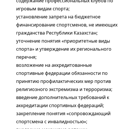
содержание профессиональных клубов по
игровым видам спорта;
установление запрета на бюджетное
финансирование спортсменов, не имеющих
гражданства Республики Казахстан;
уточнение понятия «приоритетные виды
спорта» и утверждение их регионального
перечня;
возложение на аккредитованные
спортивные федерации обязанности по
принятию профилактических мер против
религиозного экстремизма и терроризма;
введение дополнительных требований к
аккредитации спортивных федераций;
закрепление понятия «сопровождающий
спортсмена с инвалидностью»;