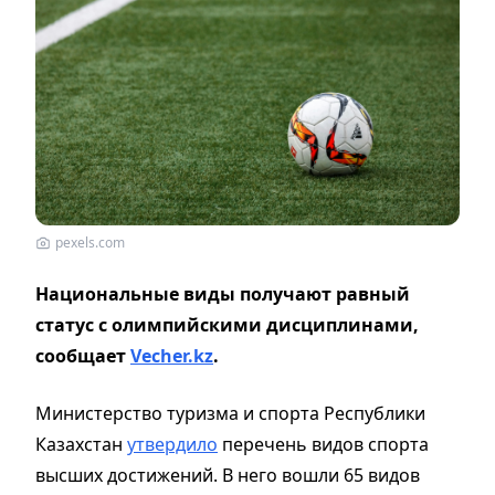
pexels.com
Национальные виды получают равный
статус с олимпийскими дисциплинами,
сообщает
Vecher.kz
.
Министерство туризма и спорта Республики
Казахстан
утвердило
перечень видов спорта
высших достижений. В него вошли 65 видов