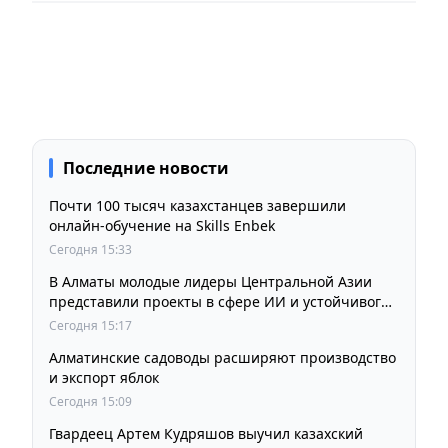
Последние новости
Почти 100 тысяч казахстанцев завершили
онлайн-обучение на Skills Enbek
Сегодня 15:33
В Алматы молодые лидеры Центральной Азии
представили проекты в сфере ИИ и устойчивого
развития
Сегодня 15:17
Алматинские садоводы расширяют производство
и экспорт яблок
Сегодня 15:09
Гвардеец Артем Кудряшов выучил казахский