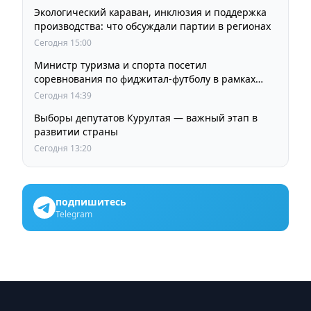
Экологический караван, инклюзия и поддержка
производства: что обсуждали партии в регионах
Сегодня 15:00
Министр туризма и спорта посетил
соревнования по фиджитал-футболу в рамках
«Игр Будущего 2026»
Сегодня 14:39
Выборы депутатов Курултая — важный этап в
развитии страны
Сегодня 13:20
подпишитесь
Telegram