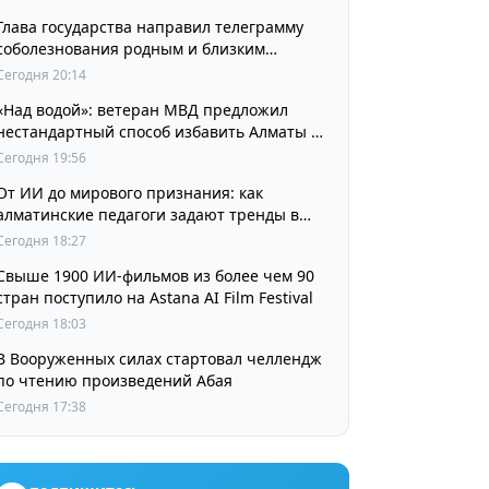
Глава государства направил телеграмму
соболезнования родным и близким
выдающегося кинорежиссера Ардака
Сегодня 20:14
Амиркулова
«Над водой»: ветеран МВД предложил
нестандартный способ избавить Алматы от
пробок и смога
Сегодня 19:56
От ИИ до мирового признания: как
алматинские педагоги задают тренды в
изучении языков
Сегодня 18:27
Свыше 1900 ИИ-фильмов из более чем 90
стран поступило на Astana AI Film Festival
Сегодня 18:03
В Вооруженных силах стартовал челлендж
по чтению произведений Абая
Сегодня 17:38