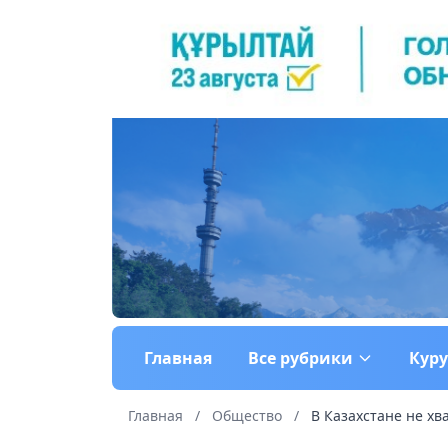
Главная
Все рубрики
Кур
Главная
/
Общество
/
В Казахстане не х