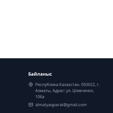
Байланыс
Республика Казахстан. 050022, г.
Алматы, Адрес: ул. Шевченко,
106а
almatyaqparat@gmail.com