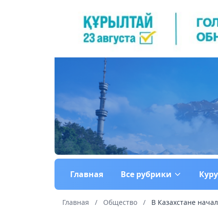
Главная
Все рубрики
Кур
Главная
/
Общество
/
В Казахстане нача