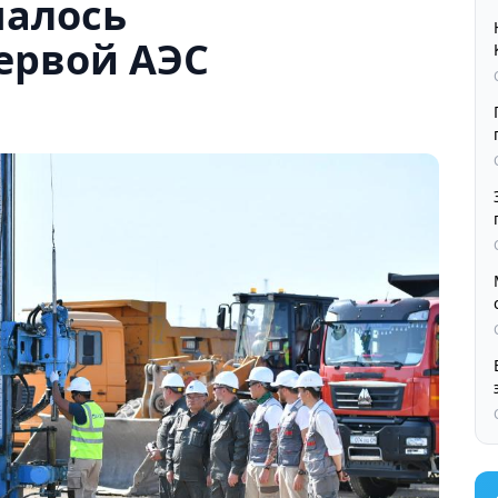
чалось
ервой АЭС