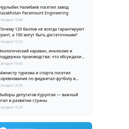
Нурлыбек Налибаев посетил завод
Kazakhstan Paramount Engineering
Сегодня 15:46
Почему 120 баллов не всегда гарантируют
грант, а 100 могут быть достаточными?
Сегодня 15:16
Экологический караван, инклюзия и
поддержка производства: что обсуждали
партии в регионах
Сегодня 15:00
Министр туризма и спорта посетил
соревнования по фиджитал-футболу в
рамках «Игр Будущего 2026»
Сегодня 14:39
Выборы депутатов Курултая — важный
этап в развитии страны
Сегодня 13:20