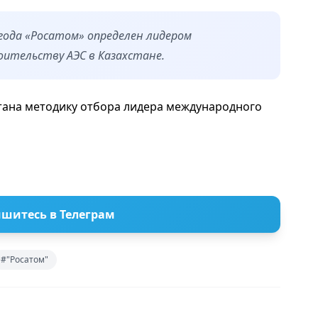
года «Росатом» определен лидером
оительству АЭС в Казахстане.
тана методику отбора лидера международного
шитесь в Телеграм
#"Росатом"