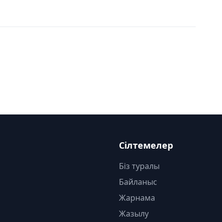
Сілтемелер
Біз туралы
Байланыс
Жарнама
Жазылу