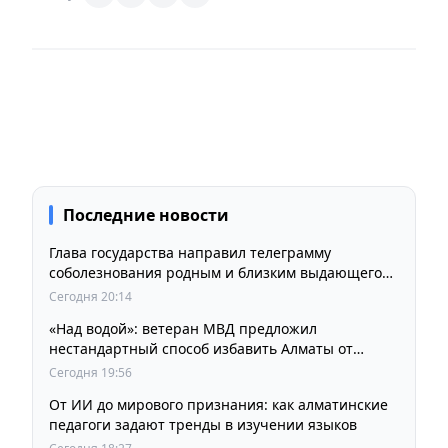
Последние новости
Глава государства направил телеграмму
соболезнования родным и близким выдающегося
кинорежиссера Ардака Амиркулова
Сегодня 20:14
«Над водой»: ветеран МВД предложил
нестандартный способ избавить Алматы от
пробок и смога
Сегодня 19:56
От ИИ до мирового признания: как алматинские
педагоги задают тренды в изучении языков