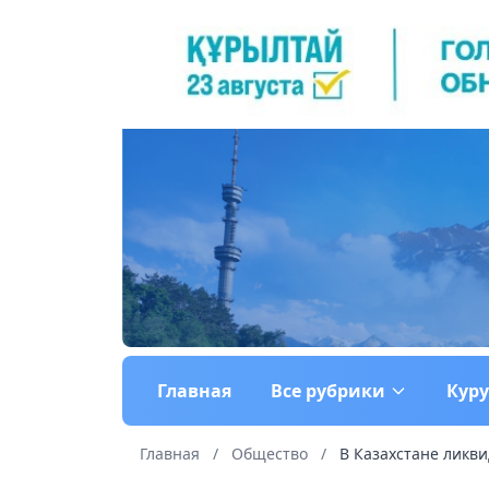
Главная
Все рубрики
Кур
Главная
/
Общество
/
В Казахстане ликв