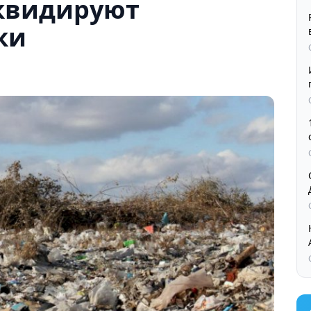
иквидируют
ки