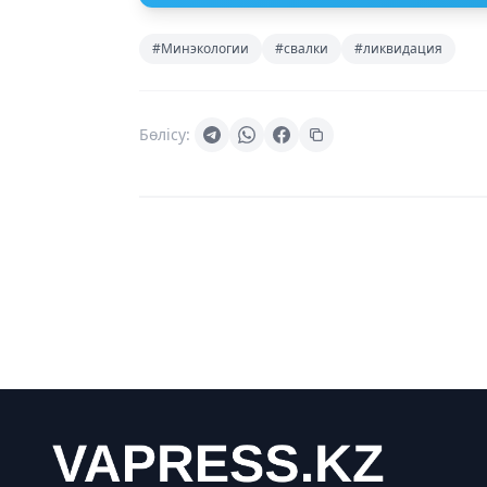
#Минэкологии
#свалки
#ликвидация
Бөлісу: