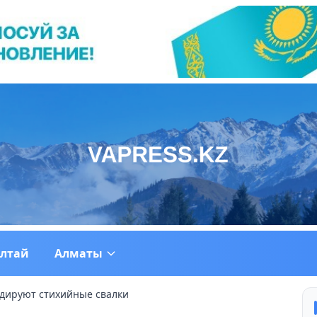
ултай
Алматы
идируют стихийные свалки