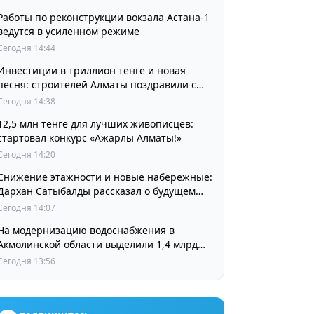
Работы по реконструкции вокзала Астана-1
ведутся в усиленном режиме
Сегодня 14:44
Инвестиции в триллион тенге и новая
песня: строителей Алматы поздравили с
профессиональным праздником
Сегодня 14:38
12,5 млн тенге для лучших живописцев:
стартовал конкурс «Ажарлы Алматы!»
Сегодня 14:20
Снижение этажности и новые набережные:
Дархан Сатыбалды рассказал о будущем
Алматы
Сегодня 14:07
На модернизацию водоснабжения в
Акмолинской области выделили 1,4 млрд
тенге
Сегодня 13:56