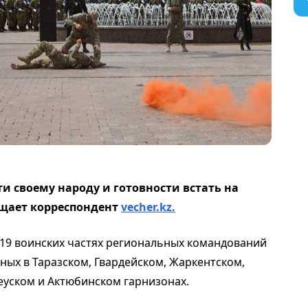
ти своему народу и готовности встать на
бщает корреспондент
vecher.kz.
19 воинских частях региональных командований
нных в Таразском, Гвардейском, Жаркентском,
еуском и Актюбинском гарнизонах.