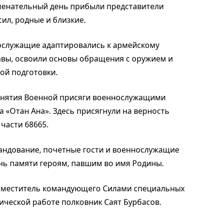
аменательный день прибыли представители
ил, родные и близкие.
нослужащие адаптировались к армейскому
авы, освоили основы обращения с оружием и
ой подготовки.
инятия Военной присяги военнослужащими
 «Отан Ана». Здесь присягнули на верность
части 68665.
андование, почетные гости и военнослужащие
ань памяти героям, павшим во имя Родины.
аместитель командующего Силами специальных
ической работе полковник Саят Бурбасов.