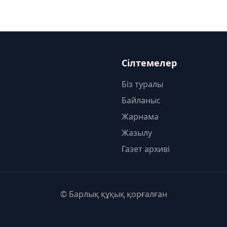
Сілтемелер
Біз туралы
Байланыс
Жарнама
Жазылу
Газет архиві
© Барлық құқық қорғалған