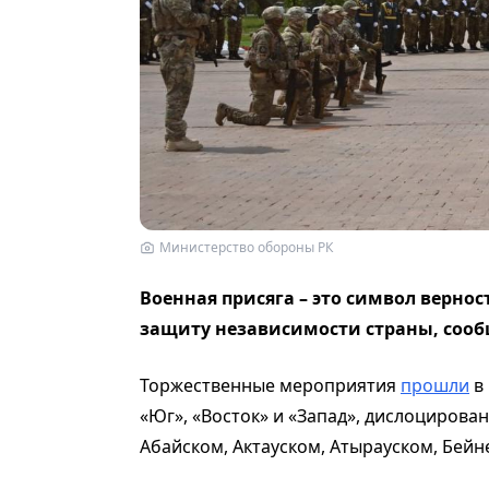
Министерство обороны РК
Военная присяга – это символ вернос
защиту независимости страны, соо
Торжественные мероприятия
прошли
в 
«Юг», «Восток» и «Запад», дислоцирова
Абайском, Актауском, Атырауском, Бейн