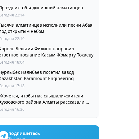
Праздник, объединивший алматинцев
Сегодня 22:14
Тысячи алматинцев исполнили песни Абая
под открытым небом
Сегодня 22:10
Король Бельгии Филипп направил
ответное послание Касым-Жомарту Токаеву
Сегодня 18:04
Нурлыбек Налибаев посетил завод
Kazakhstan Paramount Engineering
Сегодня 17:18
«Хочется, чтобы нас слышали»:жители
Ауэзовского района Алматы рассказали,
чего ждут от выборов депутатов Курултая
Сегодня 16:36
подпишитесь
Telegram