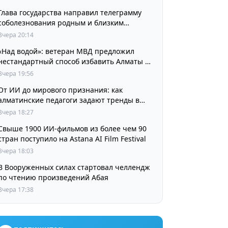
Глава государства направил телеграмму
соболезнования родным и близким
выдающегося кинорежиссера Ардака
Вчера 20:14
Амиркулова
«Над водой»: ветеран МВД предложил
нестандартный способ избавить Алматы от
пробок и смога
Вчера 19:56
От ИИ до мирового признания: как
алматинские педагоги задают тренды в
изучении языков
Вчера 18:27
Свыше 1900 ИИ-фильмов из более чем 90
стран поступило на Astana AI Film Festival
Вчера 18:03
В Вооруженных силах стартовал челлендж
по чтению произведений Абая
Вчера 17:38