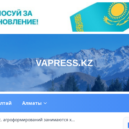
ултай
Алматы
с. агроформирований занимаются х...