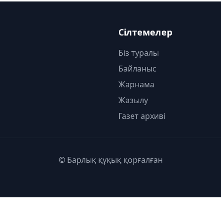
Сілтемелер
Біз туралы
Байланыс
Жарнама
Жазылу
Газет архиві
© Барлық құқық қорғалған