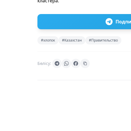
кластера.
Подпи
#хлопок
#Казахстан
#Правительство
Бөлісу: