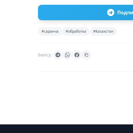
Подпи
#саранча
#обработка
#Казахстан
Бөлісу: