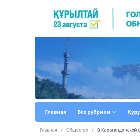
Главная
Все рубрики
Кур
Главная
/
Общество
/
В Карагандинской о