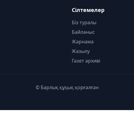
Сілтемелер
Біз туралы
Байланыс
Жарнама
Жазылу
Газет архиві
© Барлық құқық қорғалған