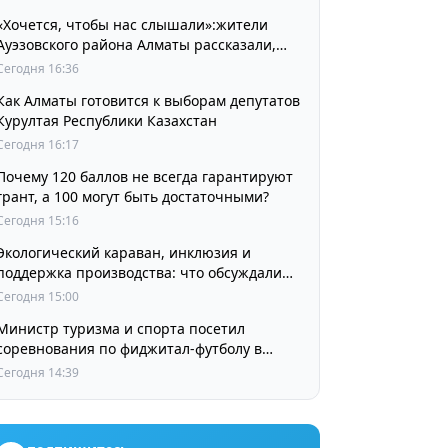
«Хочется, чтобы нас слышали»:жители
Ауэзовского района Алматы рассказали,
чего ждут от выборов депутатов Курултая
Сегодня 16:36
Как Алматы готовится к выборам депутатов
Курултая Республики Казахстан
Сегодня 16:17
Почему 120 баллов не всегда гарантируют
грант, а 100 могут быть достаточными?
Сегодня 15:16
Экологический караван, инклюзия и
поддержка производства: что обсуждали
партии в регионах
Сегодня 15:00
Министр туризма и спорта посетил
соревнования по фиджитал-футболу в
рамках «Игр Будущего 2026»
Сегодня 14:39