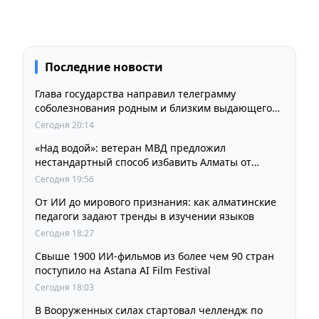
Последние новости
Глава государства направил телеграмму
соболезнования родным и близким выдающегося
кинорежиссера Ардака Амиркулова
Сегодня 20:14
«Над водой»: ветеран МВД предложил
нестандартный способ избавить Алматы от
пробок и смога
Сегодня 19:56
От ИИ до мирового признания: как алматинские
педагоги задают тренды в изучении языков
Сегодня 18:27
Свыше 1900 ИИ-фильмов из более чем 90 стран
поступило на Astana AI Film Festival
Сегодня 18:03
В Вооруженных силах стартовал челлендж по