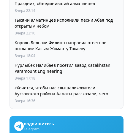
Праздник, объединивший алматинцев
Вчера 22:14
Тысячи алматинцев исполнили песни Абая под
открытым небом
Вчера 22:10
Король Бельгии Филипп направил ответное
послание Касым-Жомарту Токаеву
Вчера 18:04
Нурлыбек Налибаев посетил завод Kazakhstan
Paramount Engineering
Вчера 17:18
«Хочется, чтобы нас слышали»:жители
Ауэзовского района Алматы рассказали, чего
ждут от выборов депутатов Курултая
Вчера 16:36
подпишитесь
Telegram