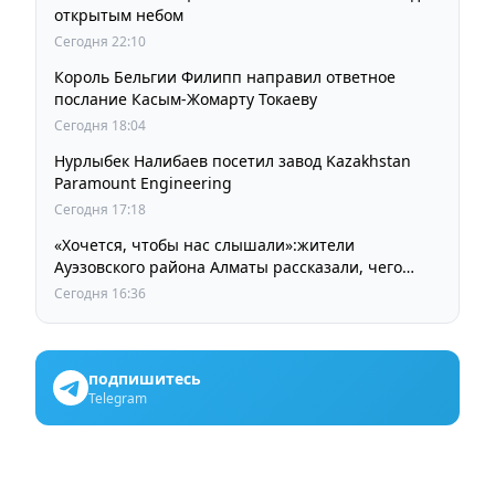
открытым небом
Сегодня 22:10
Король Бельгии Филипп направил ответное
послание Касым-Жомарту Токаеву
Сегодня 18:04
Нурлыбек Налибаев посетил завод Kazakhstan
Paramount Engineering
Сегодня 17:18
«Хочется, чтобы нас слышали»:жители
Ауэзовского района Алматы рассказали, чего
ждут от выборов депутатов Курултая
Сегодня 16:36
подпишитесь
Telegram