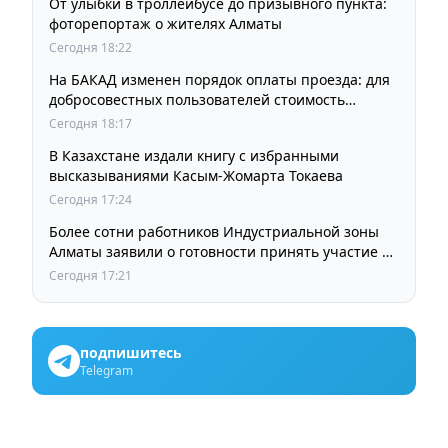
От улыбки в троллейбусе до призывного пункта:
фоторепортаж о жителях Алматы
Сегодня 18:22
На БАКАД изменен порядок оплаты проезда: для
добросовестных пользователей стоимость
остается прежней
Сегодня 18:17
В Казахстане издали книгу с избранными
высказываниями Касым-Жомарта Токаева
Сегодня 17:24
Более сотни работников Индустриальной зоны
Алматы заявили о готовности принять участие в
выборах членов Курылтая
Сегодня 17:21
подпишитесь
Telegram