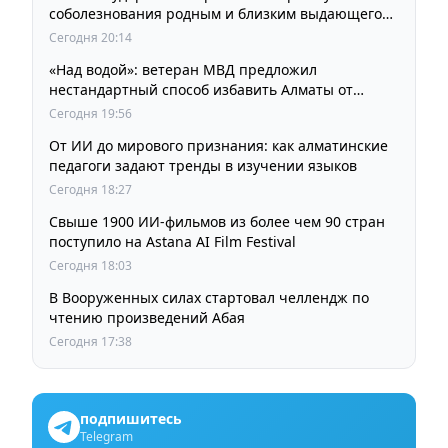
соболезнования родным и близким выдающегося
кинорежиссера Ардака Амиркулова
Сегодня 20:14
«Над водой»: ветеран МВД предложил
нестандартный способ избавить Алматы от
пробок и смога
Сегодня 19:56
От ИИ до мирового признания: как алматинские
педагоги задают тренды в изучении языков
Сегодня 18:27
Свыше 1900 ИИ-фильмов из более чем 90 стран
поступило на Astana AI Film Festival
Сегодня 18:03
В Вооруженных силах стартовал челлендж по
чтению произведений Абая
Сегодня 17:38
подпишитесь
Telegram