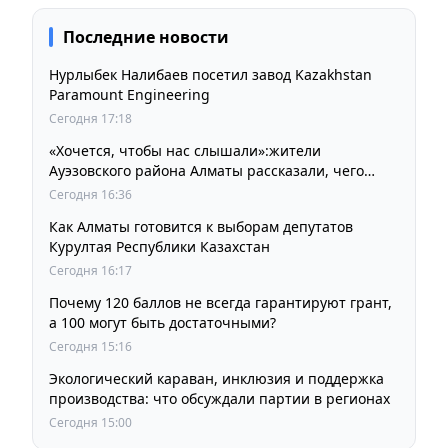
Последние новости
Нурлыбек Налибаев посетил завод Kazakhstan
Paramount Engineering
Сегодня 17:18
«Хочется, чтобы нас слышали»:жители
Ауэзовского района Алматы рассказали, чего
ждут от выборов депутатов Курултая
Сегодня 16:36
Как Алматы готовится к выборам депутатов
Курултая Республики Казахстан
Сегодня 16:17
Почему 120 баллов не всегда гарантируют грант,
а 100 могут быть достаточными?
Сегодня 15:16
Экологический караван, инклюзия и поддержка
производства: что обсуждали партии в регионах
Сегодня 15:00