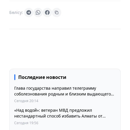
Бөлісу:
Последние новости
Глава государства направил телеграмму
соболезнования родным и близким выдающегося
кинорежиссера Ардака Амиркулова
Сегодня 20:14
«Над водой»: ветеран МВД предложил
нестандартный способ избавить Алматы от
пробок и смога
Сегодня 19:56