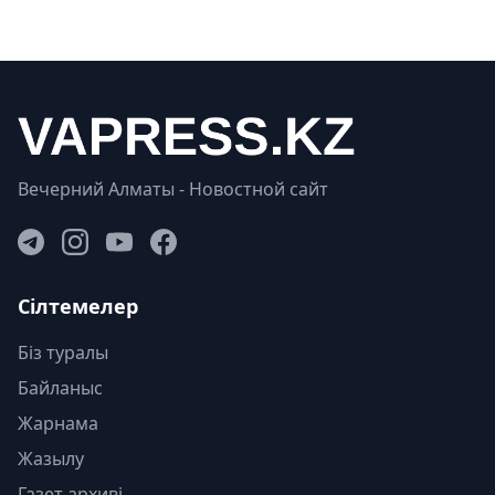
Вечерний Алматы - Новостной сайт
Сілтемелер
Біз туралы
Байланыс
Жарнама
Жазылу
Газет архиві