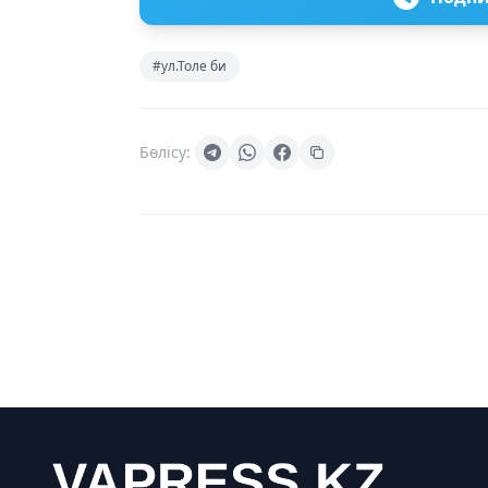
#ул.Толе би
Бөлісу: