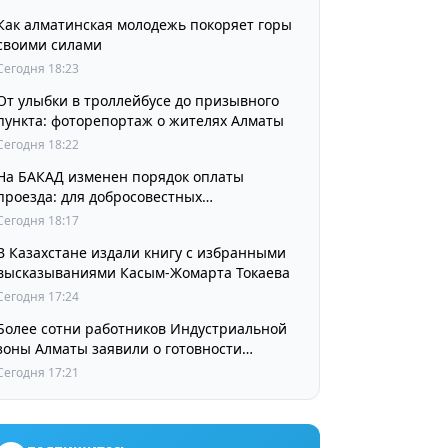
Как алматинская молодежь покоряет горы
своими силами
Сегодня 18:23
От улыбки в троллейбусе до призывного
пункта: фоторепортаж о жителях Алматы
Сегодня 18:22
На БАКАД изменен порядок оплаты
проезда: для добросовестных
пользователей стоимость остается
Сегодня 18:17
прежней
В Казахстане издали книгу с избранными
высказываниями Касым-Жомарта Токаева
Сегодня 17:24
Более сотни работников Индустриальной
зоны Алматы заявили о готовности
принять участие в выборах членов
Сегодня 17:21
Курылтая