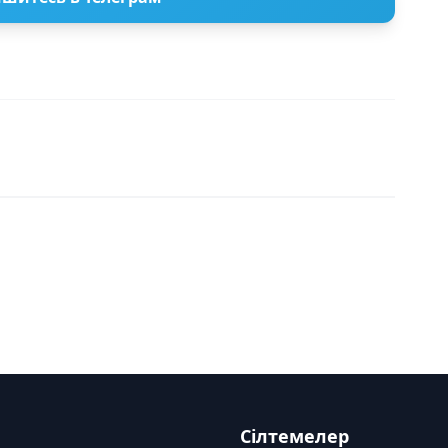
Сілтемелер