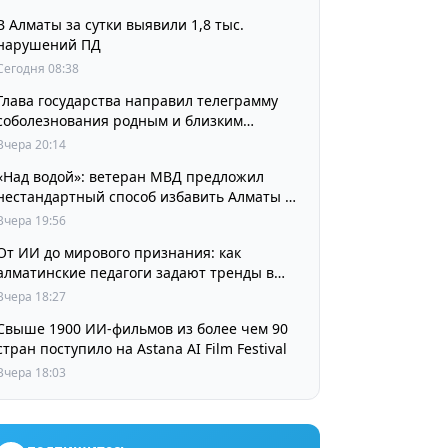
В Алматы за сутки выявили 1,8 тыс.
нарушений ПД
Сегодня 08:38
Глава государства направил телеграмму
соболезнования родным и близким
выдающегося кинорежиссера Ардака
Вчера 20:14
Амиркулова
«Над водой»: ветеран МВД предложил
нестандартный способ избавить Алматы от
пробок и смога
Вчера 19:56
От ИИ до мирового признания: как
алматинские педагоги задают тренды в
изучении языков
Вчера 18:27
Свыше 1900 ИИ-фильмов из более чем 90
стран поступило на Astana AI Film Festival
Вчера 18:03