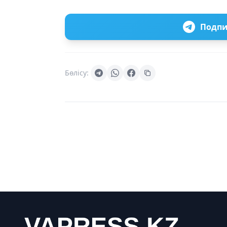
Подпи
Бөлісу: