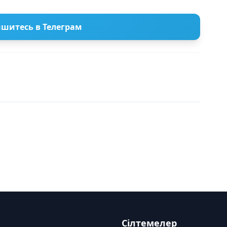
шитесь в Телеграм
Сілтемелер