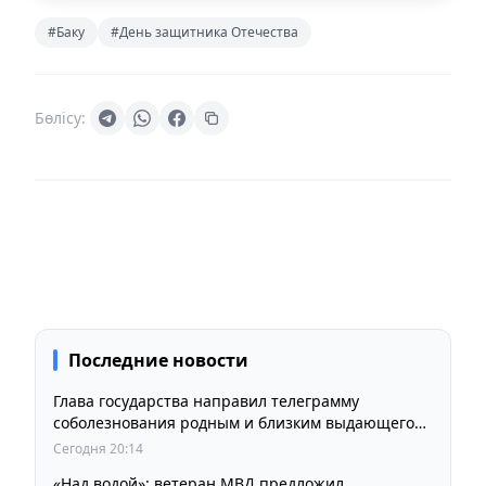
#Баку
#День защитника Отечества
Бөлісу:
Последние новости
Глава государства направил телеграмму
соболезнования родным и близким выдающегося
кинорежиссера Ардака Амиркулова
Сегодня 20:14
«Над водой»: ветеран МВД предложил