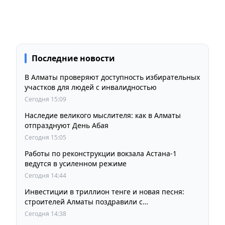
Последние новости
В Алматы проверяют доступность избирательных
участков для людей с инвалидностью
Сегодня 15:09
Наследие великого мыслителя: как в Алматы
отпразднуют День Абая
Сегодня 15:05
Работы по реконструкции вокзала Астана-1
ведутся в усиленном режиме
Сегодня 14:44
Инвестиции в триллион тенге и новая песня:
строителей Алматы поздравили с
профессиональным праздником
Сегодня 14:38