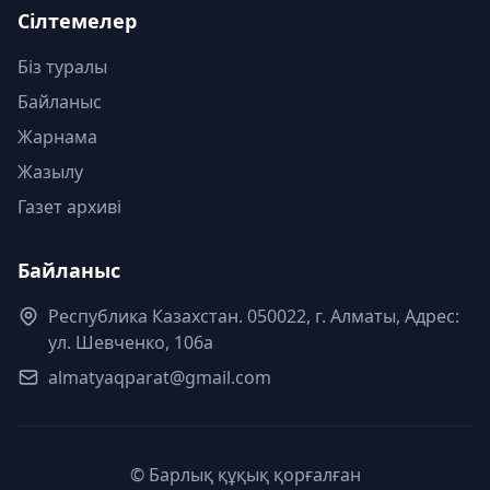
Сілтемелер
Біз туралы
Байланыс
Жарнама
Жазылу
Газет архиві
Байланыс
Республика Казахстан. 050022, г. Алматы, Адрес:
ул. Шевченко, 106а
almatyaqparat@gmail.com
© Барлық құқық қорғалған