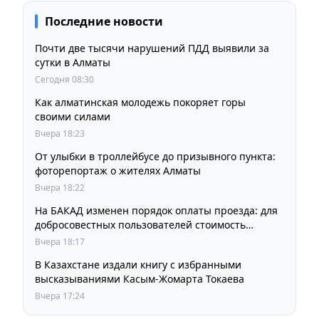
Последние новости
Почти две тысячи нарушений ПДД выявили за
сутки в Алматы
Сегодня 08:30
Как алматинская молодежь покоряет горы
своими силами
Вчера 18:23
От улыбки в троллейбусе до призывного пункта:
фоторепортаж о жителях Алматы
Вчера 18:22
На БАКАД изменен порядок оплаты проезда: для
добросовестных пользователей стоимость
остается прежней
Вчера 18:17
В Казахстане издали книгу с избранными
высказываниями Касым-Жомарта Токаева
Вчера 17:24