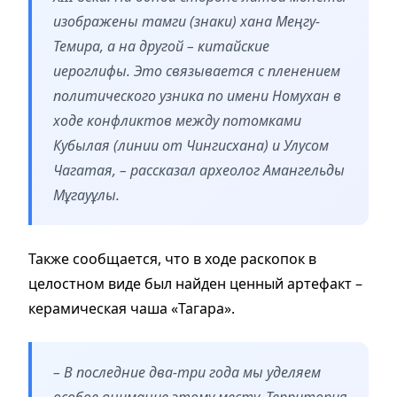
изображены тамги (знаки) хана Меңгу-
Темира, а на другой – китайские
иероглифы. Это связывается с пленением
политического узника по имени Номухан в
ходе конфликтов между потомками
Кубылая (линии от Чингисхана) и Улусом
Чагатая, – рассказал археолог Амангельды
Мұгауұлы.
Также сообщается, что в ходе раскопок в
целостном виде был найден ценный артефакт –
керамическая чаша «Тагара».
– В последние два-три года мы уделяем
особое внимание этому месту. Территория