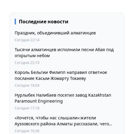
Последние новости
Праздник, объединивший алматинцев
Сегодня 22:14
Тысячи алматинцев исполнили песни Абая под
открытым небом
Сегодня 22:10
Король Бельгии Филипп направил ответное
послание Касым-Жомарту Токаеву
Сегодня 18:04
Нурлыбек Налибаев посетил завод Kazakhstan
Paramount Engineering
Сегодня 17:18
«Хочется, чтобы нас слышали»:жители
Ауэзовского района Алматы рассказали, чего
ждут от выборов депутатов Курултая
Сегодня 16:36