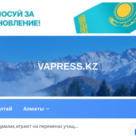
ултай
Алматы
құмалақ играют на переменах учащ...