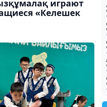
ғызқұмалақ играют
чащиеся «Келешек