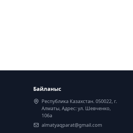
Байланыс
Республика Казахстан. 050022, г.
Алматы, Адрес: ул. Шевченко,
106а
almatyaqparat@gmail.com