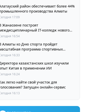
Алатауский район обеспечивает более 44%
промышленного производства Алматы
Сегодня 17:09
В Жанаозене построят
междисциплинарный IT-колледж нового
поколения
Сегодня 16:54
В Алматы ко Дню спорта пройдет
масштабная программа спортивных
мероприятий
Сегодня 16:33
Директора казахстанских школ изучили
опыт Китая в применении ИИ
Сегодня 16:24
Как легко найти свой участок для
голосования? Запущен онлайн-сервис
Сегодня 16:13