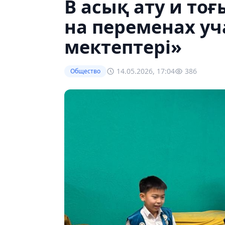
В асық ату и то
на переменах у
мектептері»
14.05.2026, 17:04
386
Общество