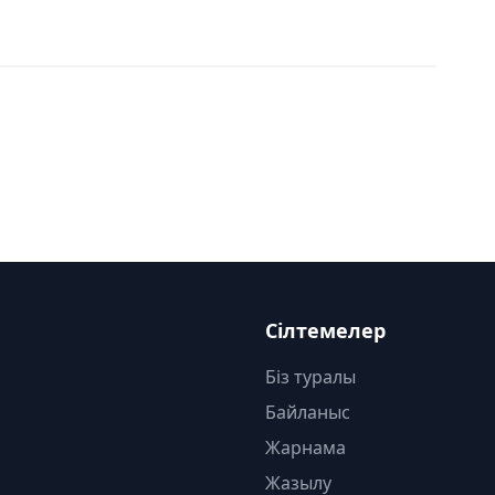
Сілтемелер
Біз туралы
Байланыс
Жарнама
Жазылу