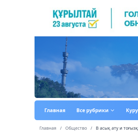
Главная
Все рубрики
Кур
Главная
/
Общество
/
В асық ату и тоғыз