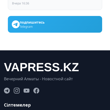
ждут от выборов депутатов Курултая
Вчера 16:36
подпишитесь
Telegram
Вечерний Алматы - Новостной сайт
Сілтемелер