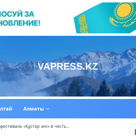
ултай
Алматы
фестиваль «Құстар әні» в честь...