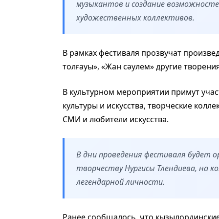
музыкантов и создание возможносте
художественных коллективов.
В рамках фестиваля прозвучат произведен
толғауы», «Жан сәулем» другие творени
В культурном мероприятии примут учас
культуры и искусства, творческие колл
СМИ и любители искусства.
В дни проведения фестиваля будет о
творчеству Нургисы Тлендиева, на к
легендарной личности.
Ранее сообщалось, что кызылординские