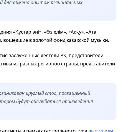
й для обмена опытом региональных
ия «Құстар әні», «Өз елім», «Аққу», «Ата
я, вошедшие в золотой фонд казахской музыки.
тие заслуженные деятели РК, представители
ективы из разных регионов страны, представители
рганизован круглый стол, посвященный
отором будут обсуждаться произведения
 артисты в рамках гастрольного тура
выступили