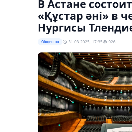
В Астане состои
«Құстар әні» в ч
Нургисы Тленди
31.03.2025, 17:35
926
Общество