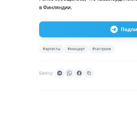
в Финляндии.
Подпи
#артисты
#концерт
#гастроли
Бөлісу: