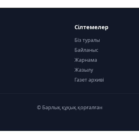
Сілтемелер
Біз туралы
Байланыс
Жарнама
Жазылу
Газет архиві
© Барлық құқық қорғалған