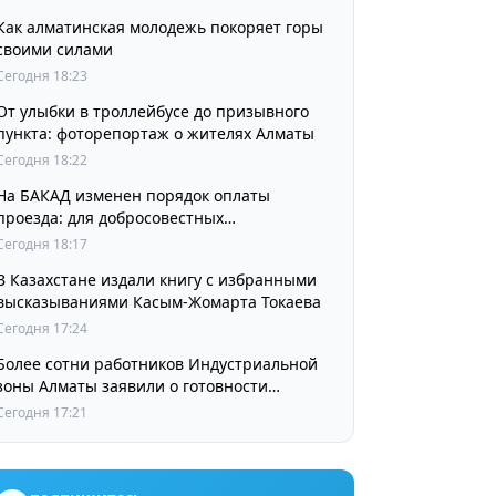
Как алматинская молодежь покоряет горы
своими силами
Сегодня 18:23
От улыбки в троллейбусе до призывного
пункта: фоторепортаж о жителях Алматы
Сегодня 18:22
На БАКАД изменен порядок оплаты
проезда: для добросовестных
пользователей стоимость остается
Сегодня 18:17
прежней
В Казахстане издали книгу с избранными
высказываниями Касым-Жомарта Токаева
Сегодня 17:24
Более сотни работников Индустриальной
зоны Алматы заявили о готовности
принять участие в выборах членов
Сегодня 17:21
Курылтая