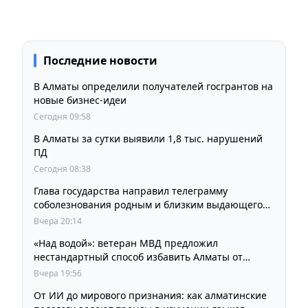
Последние новости
В Алматы определили получателей госгрантов на
новые бизнес-идеи
Сегодня 09:58
В Алматы за сутки выявили 1,8 тыс. нарушений
ПД
Сегодня 08:38
Глава государства направил телеграмму
соболезнования родным и близким выдающегося
кинорежиссера Ардака Амиркулова
Вчера 20:14
«Над водой»: ветеран МВД предложил
нестандартный способ избавить Алматы от
пробок и смога
Вчера 19:56
От ИИ до мирового признания: как алматинские