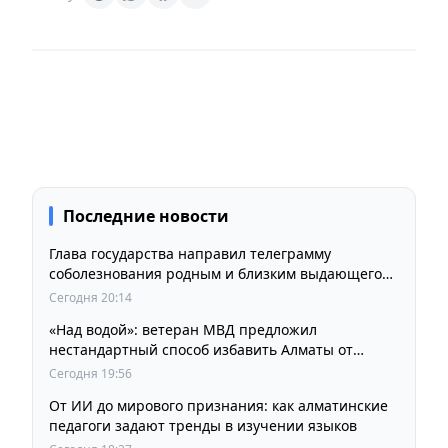
Последние новости
Глава государства направил телеграмму
соболезнования родным и близким выдающегося
кинорежиссера Ардака Амиркулова
Сегодня 20:14
«Над водой»: ветеран МВД предложил
нестандартный способ избавить Алматы от
пробок и смога
Сегодня 19:56
От ИИ до мирового признания: как алматинские
педагоги задают тренды в изучении языков