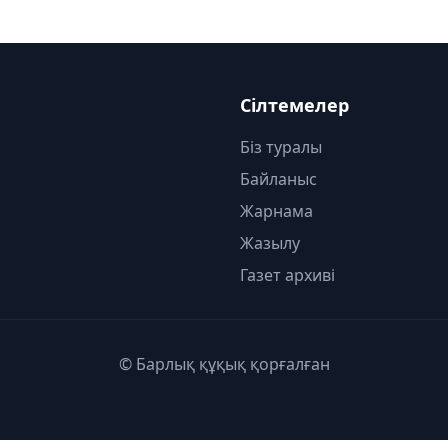
Сілтемелер
Біз туралы
Байланыс
Жарнама
Жазылу
Газет архиві
© Барлық құқық қорғалған