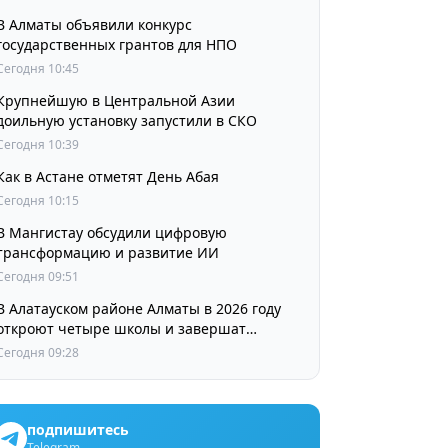
В Алматы объявили конкурс
государственных грантов для НПО
Сегодня 10:45
Крупнейшую в Центральной Азии
доильную установку запустили в СКО
Сегодня 10:39
Как в Астане отметят День Абая
Сегодня 10:15
В Мангистау обсудили цифровую
трансформацию и развитие ИИ
Сегодня 09:51
В Алатауском районе Алматы в 2026 году
откроют четыре школы и завершат
крупные инфраструктурные проекты
Сегодня 09:28
подпишитесь
Telegram