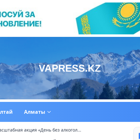
ултай
Алматы
сштабная акция «День без алкогол...