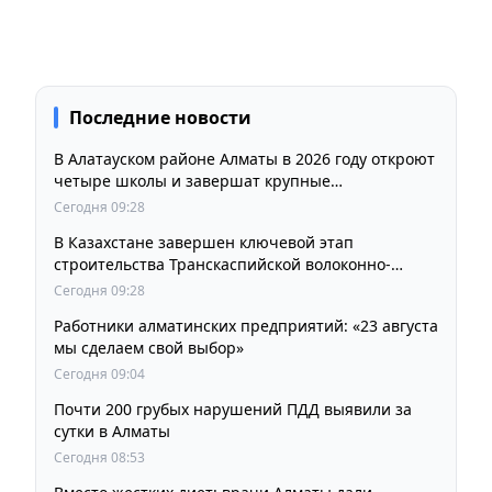
Последние новости
В Алатауском районе Алматы в 2026 году откроют
четыре школы и завершат крупные
инфраструктурные проекты
Сегодня 09:28
В Казахстане завершен ключевой этап
строительства Транскаспийской волоконно-
оптической линии связи
Сегодня 09:28
Работники алматинских предприятий: «23 августа
мы сделаем свой выбор»
Сегодня 09:04
Почти 200 грубых нарушений ПДД выявили за
сутки в Алматы
Сегодня 08:53