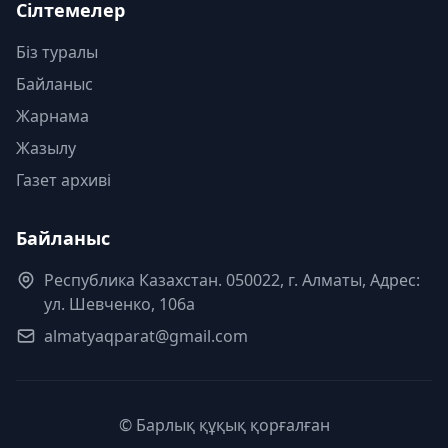
Сілтемелер
Біз туралы
Байланыс
Жарнама
Жазылу
Газет архиві
Байланыс
Республика Казахстан. 050022, г. Алматы, Адрес:
ул. Шевченко, 106а
almatyaqparat@gmail.com
© Барлық құқық қорғалған