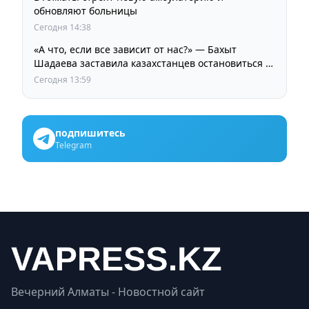
обновляют больницы
Сегодня 14:38
«А что, если все зависит от нас?» — Бахыт
Шадаева заставила казахстанцев остановиться и
задуматься
Сегодня 13:59
подпишитесь
Telegram
Вечерний Алматы - Новостной сайт