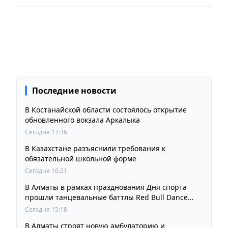
Последние новости
В Костанайской области состоялось открытие
обновленного вокзала Аркалыка
Сегодня 17:36
В Казахстане разъяснили требования к
обязательной школьной форме
Сегодня 16:21
В Алматы в рамках празднования Дня спорта
прошли танцевальные баттлы Red Bull Dance
Your Style
Сегодня 15:18
В Алматы строят новую амбулаторию и