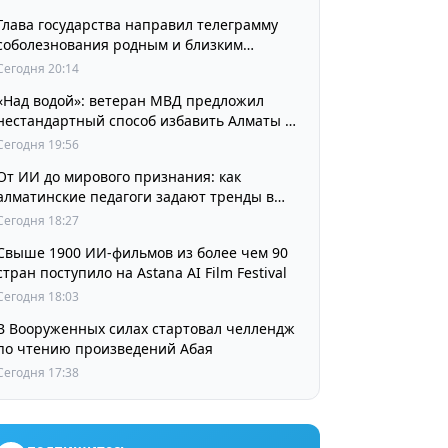
Глава государства направил телеграмму
соболезнования родным и близким
выдающегося кинорежиссера Ардака
Сегодня 20:14
Амиркулова
«Над водой»: ветеран МВД предложил
нестандартный способ избавить Алматы от
пробок и смога
Сегодня 19:56
От ИИ до мирового признания: как
алматинские педагоги задают тренды в
изучении языков
Сегодня 18:27
Свыше 1900 ИИ-фильмов из более чем 90
стран поступило на Astana AI Film Festival
Сегодня 18:03
В Вооруженных силах стартовал челлендж
по чтению произведений Абая
Сегодня 17:38