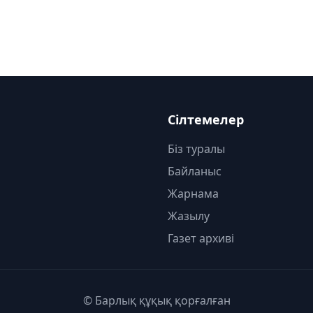
Сілтемелер
Біз туралы
Байланыс
Жарнама
Жазылу
Газет архиві
© Барлық құқық қорғалған