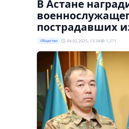
В Астане наград
военнослужащег
пострадавших из
04.02.2025, 13:34
1,271
Общество