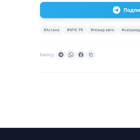
Подпи
#Астана
#МЧС РК
#пожар авто
#награжд
Бөлісу: