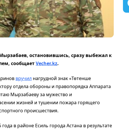
Мырзабаев, остановившись, сразу выбежал к
лем,
сообщает
Vecher.kz
.
 Аринов
вручил
нагрудной знак «Төтенше
ектору отдела обороны и правопорядка Аппарата
лтаю Мырзабаеву за мужество и
асении жизней и тушении пожара горящего
спортного происшествия.
 года в районе Есиль города Астана в результате