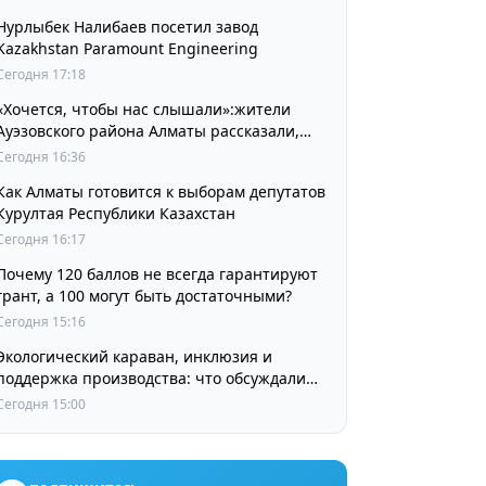
Нурлыбек Налибаев посетил завод
Kazakhstan Paramount Engineering
Сегодня 17:18
«Хочется, чтобы нас слышали»:жители
Ауэзовского района Алматы рассказали,
чего ждут от выборов депутатов Курултая
Сегодня 16:36
Как Алматы готовится к выборам депутатов
Курултая Республики Казахстан
Сегодня 16:17
Почему 120 баллов не всегда гарантируют
грант, а 100 могут быть достаточными?
Сегодня 15:16
Экологический караван, инклюзия и
поддержка производства: что обсуждали
партии в регионах
Сегодня 15:00