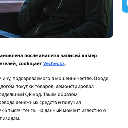
новлена после анализа записей камер
етелей, сообщает
Vecher.kz
.
чину, подозреваемого в мошенничестве. В ходе
едлогом покупки товаров, демонстрировал
ддельный QR-код. Таким образом,
евода денежных средств и получил
45 тысяч тенге. На данный момент известно о
эпизодам.