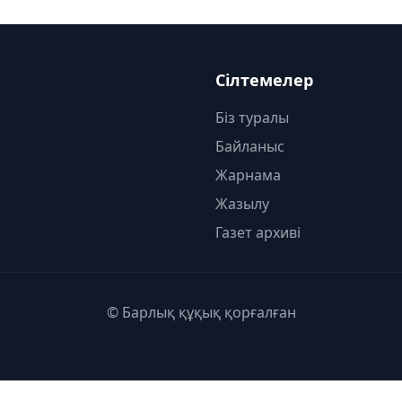
Сілтемелер
Біз туралы
Байланыс
Жарнама
Жазылу
Газет архиві
© Барлық құқық қорғалған