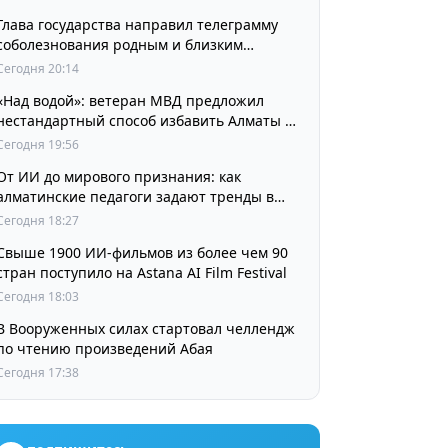
Глава государства направил телеграмму
соболезнования родным и близким
выдающегося кинорежиссера Ардака
Сегодня 20:14
Амиркулова
«Над водой»: ветеран МВД предложил
нестандартный способ избавить Алматы от
пробок и смога
Сегодня 19:56
От ИИ до мирового признания: как
алматинские педагоги задают тренды в
изучении языков
Сегодня 18:27
Свыше 1900 ИИ-фильмов из более чем 90
стран поступило на Astana AI Film Festival
Сегодня 18:03
В Вооруженных силах стартовал челлендж
по чтению произведений Абая
Сегодня 17:38