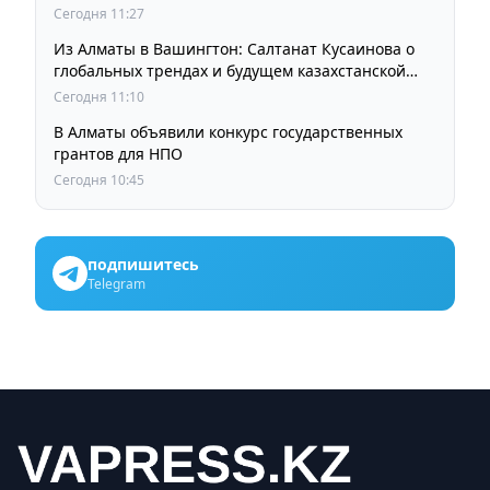
Сегодня 11:27
Из Алматы в Вашингтон: Салтанат Кусаинова о
глобальных трендах и будущем казахстанской
школы
Сегодня 11:10
В Алматы объявили конкурс государственных
грантов для НПО
Сегодня 10:45
подпишитесь
Telegram