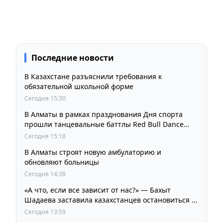
Последние новости
В Казахстане разъяснили требования к
обязательной школьной форме
Сегодня 15:30
В Алматы в рамках празднования Дня спорта
прошли танцевальные баттлы Red Bull Dance
Your Style
Сегодня 15:18
В Алматы строят новую амбулаторию и
обновляют больницы
Сегодня 14:38
«А что, если все зависит от нас?» — Бахыт
Шадаева заставила казахстанцев остановиться и
задуматься
Сегодня 13:59