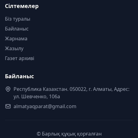
Сілтемелер
Біз туралы
Байланыс
Жарнама
Жазылу
Газет архиві
Байланыс
Республика Казахстан. 050022, г. Алматы, Адрес:
ул. Шевченко, 106а
almatyaqparat@gmail.com
© Барлық құқық қорғалған