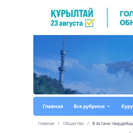
Главная
Все рубрики
Кур
Главная
/
Общество
/
В Астане гвардейц