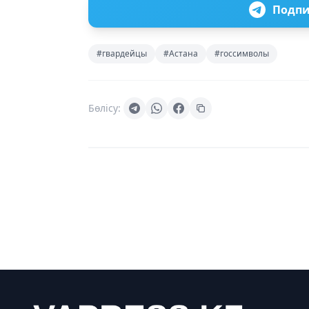
Подпи
#гвардейцы
#Астана
#госсимволы
Бөлісу: