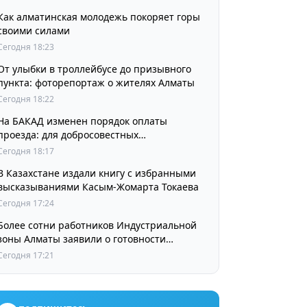
Как алматинская молодежь покоряет горы
своими силами
Сегодня 18:23
От улыбки в троллейбусе до призывного
пункта: фоторепортаж о жителях Алматы
Сегодня 18:22
На БАКАД изменен порядок оплаты
проезда: для добросовестных
пользователей стоимость остается
Сегодня 18:17
прежней
В Казахстане издали книгу с избранными
высказываниями Касым-Жомарта Токаева
Сегодня 17:24
Более сотни работников Индустриальной
зоны Алматы заявили о готовности
принять участие в выборах членов
Сегодня 17:21
Курылтая