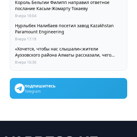
Король Бельгии Филипп направил ответное
послание Касым-Жомарту Токаеву
Вчера 18:04
Нурлыбек Налибаев посетил завод Kazakhstan
Paramount Engineering
Вчера 17:18
«Хочется, чтобы нас слышали»:жители
Ауэзовского района Алматы рассказали, чего
ждут от выборов депутатов Курултая
Вчера 16:36
подпишитесь
Telegram