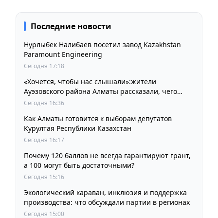
Последние новости
Нурлыбек Налибаев посетил завод Kazakhstan
Paramount Engineering
Сегодня 17:18
«Хочется, чтобы нас слышали»:жители
Ауэзовского района Алматы рассказали, чего
ждут от выборов депутатов Курултая
Сегодня 16:36
Как Алматы готовится к выборам депутатов
Курултая Республики Казахстан
Сегодня 16:17
Почему 120 баллов не всегда гарантируют грант,
а 100 могут быть достаточными?
Сегодня 15:16
Экологический караван, инклюзия и поддержка
производства: что обсуждали партии в регионах
Сегодня 15:00