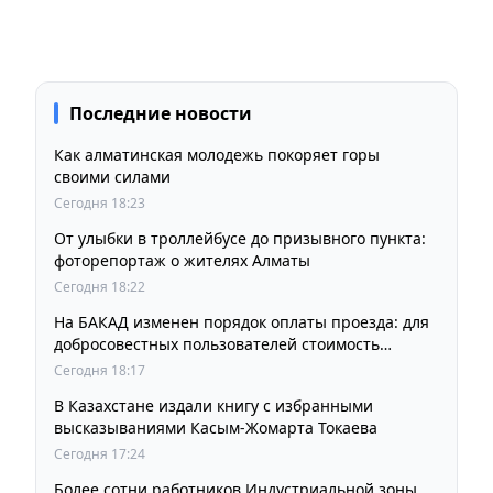
Последние новости
Как алматинская молодежь покоряет горы
своими силами
Сегодня 18:23
От улыбки в троллейбусе до призывного пункта:
фоторепортаж о жителях Алматы
Сегодня 18:22
На БАКАД изменен порядок оплаты проезда: для
добросовестных пользователей стоимость
остается прежней
Сегодня 18:17
В Казахстане издали книгу с избранными
высказываниями Касым-Жомарта Токаева
Сегодня 17:24
Более сотни работников Индустриальной зоны