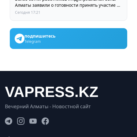
Алматы заявили о готовности принять участие в
выборах членов Курылтая
Сегодня 17:21
подпишитесь
Telegram
Вечерний Алматы - Новостной сайт