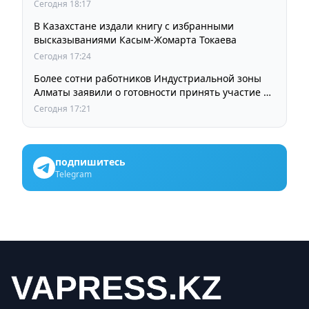
остается прежней
Сегодня 18:17
В Казахстане издали книгу с избранными
высказываниями Касым-Жомарта Токаева
Сегодня 17:24
Более сотни работников Индустриальной зоны
Алматы заявили о готовности принять участие в
выборах членов Курылтая
Сегодня 17:21
подпишитесь
Telegram