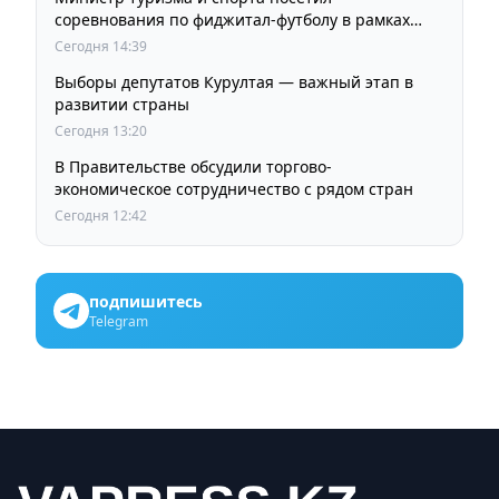
соревнования по фиджитал-футболу в рамках
«Игр Будущего 2026»
Сегодня 14:39
Выборы депутатов Курултая — важный этап в
развитии страны
Сегодня 13:20
В Правительстве обсудили торгово-
экономическое сотрудничество с рядом стран
Сегодня 12:42
подпишитесь
Telegram