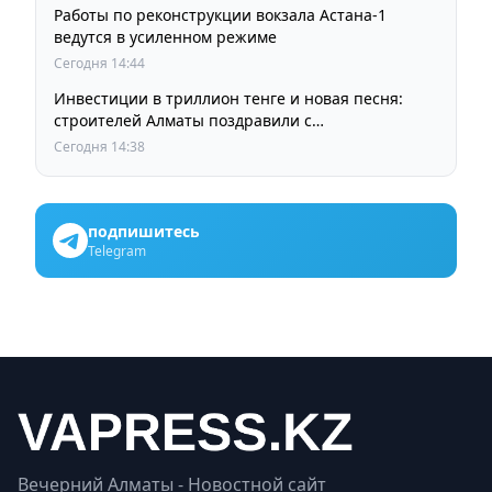
Работы по реконструкции вокзала Астана-1
ведутся в усиленном режиме
Сегодня 14:44
Инвестиции в триллион тенге и новая песня:
строителей Алматы поздравили с
профессиональным праздником
Сегодня 14:38
подпишитесь
Telegram
Вечерний Алматы - Новостной сайт