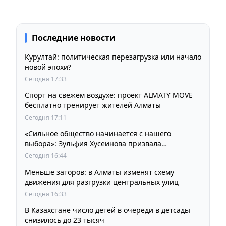
Последние новости
Курултай: политическая перезагрузка или начало
новой эпохи?
Сегодня 17:33
Спорт на свежем воздухе: проект ALMATY MOVE
бесплатно тренирует жителей Алматы
Сегодня 17:11
«Сильное общество начинается с нашего
выбора»: Зульфия Хусеинова призвала
казахстанцев принять участие в выборах
Сегодня 16:44
депутатов Курултая
Меньше заторов: в Алматы изменят схему
движения для разгрузки центральных улиц
Сегодня 16:33
В Казахстане число детей в очереди в детсады
снизилось до 23 тысяч