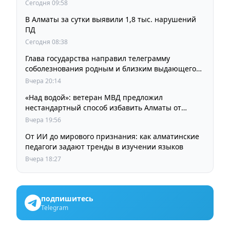
Сегодня 09:58
В Алматы за сутки выявили 1,8 тыс. нарушений
ПД
Сегодня 08:38
Глава государства направил телеграмму
соболезнования родным и близким выдающегося
кинорежиссера Ардака Амиркулова
Вчера 20:14
«Над водой»: ветеран МВД предложил
нестандартный способ избавить Алматы от
пробок и смога
Вчера 19:56
От ИИ до мирового признания: как алматинские
педагоги задают тренды в изучении языков
Вчера 18:27
подпишитесь
Telegram