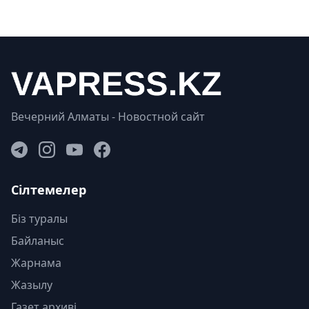
Вечерний Алматы - Новостной сайт
Сілтемелер
Біз туралы
Байланыс
Жарнама
Жазылу
Газет архиві