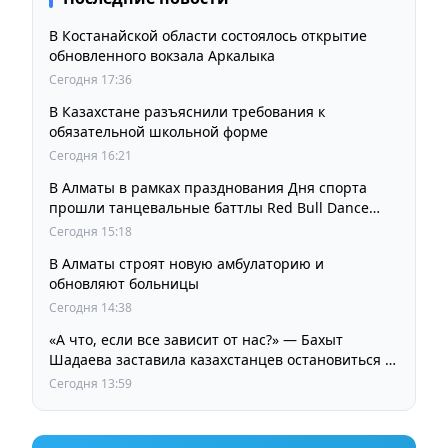
В Костанайской области состоялось открытие
обновленного вокзала Аркалыка
Сегодня 17:36
В Казахстане разъяснили требования к
обязательной школьной форме
Сегодня 16:21
В Алматы в рамках празднования Дня спорта
прошли танцевальные баттлы Red Bull Dance
Your Style
Сегодня 15:18
В Алматы строят новую амбулаторию и
обновляют больницы
Сегодня 14:38
«А что, если все зависит от нас?» — Бахыт
Шадаева заставила казахстанцев остановиться и
задуматься
Сегодня 13:59