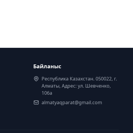
Байланыс
Республика Казахстан. 050022, г.
Алматы, Адрес: ул. Шевченко,
106а
almatyaqparat@gmail.com