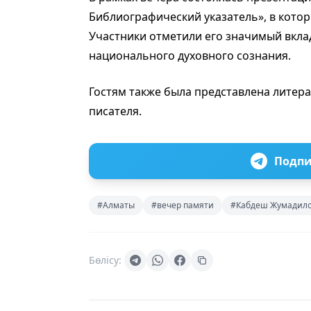
Библиографический указатель», в кото
Участники отметили его значимый вклад
национального духовного сознания.
Гостям также была представлена литер
писателя.
Подпи
#Алматы
#вечер памяти
#Кабдеш Жумадил
Бөлісу: