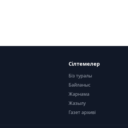
Сілтемелер
Біз туралы
Байланыс
Жарнама
Жазылу
Газет архиві