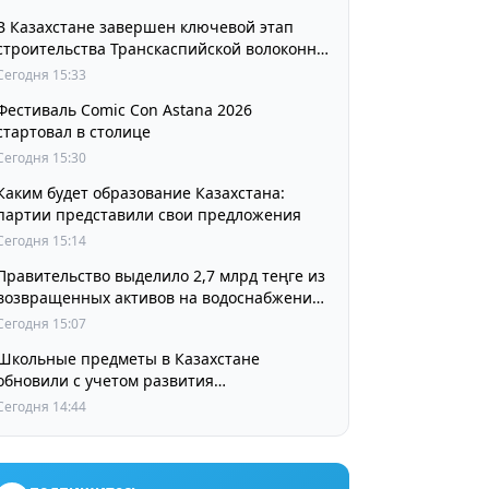
В Казахстане завершен ключевой этап
строительства Транскаспийской волоконно-
оптической линии связи
Сегодня 15:33
Фестиваль Comic Con Astana 2026
стартовал в столице
Сегодня 15:30
Каким будет образование Казахстана:
партии представили свои предложения
Сегодня 15:14
Правительство выделило 2,7 млрд теңге из
возвращенных активов на водоснабжение
сел в СКО
Сегодня 15:07
Школьные предметы в Казахстане
обновили с учетом развития
искусственного интеллекта
Сегодня 14:44