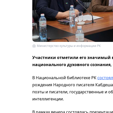
Министерство культуры и информации РК
Участники отметили его значимый в
национального духовного сознания,
В Национальной библиотеке РК
состоял
рождения Народного писателя Кабдеша
поэты и писатели, государственные и о
интеллигенции.
В рамках вечера состоялась презентац